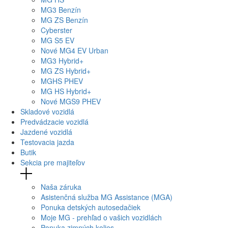
MG
3 Benzín
MG
ZS Benzín
Cyberster
MG
S5 EV
Nové
MG4
EV Urban
MG
3 Hybrid+
MG
ZS Hybrid+
MG
HS PHEV
MG
HS Hybrid+
Nové
MGS9
PHEV
Skladové vozidlá
Predvádzacie vozidlá
Jazdené vozidlá
Testovacia jazda
Butik
Sekcia pre majiteľov
Naša záruka
Asistenčná služba MG Assistance (MGA)
Ponuka detských autosedačiek
Moje MG - prehľad o vašich vozidlách
Ponuka zimných kolies