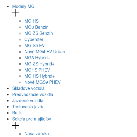
Modely MG
MG
HS
MG
3 Benzín
MG
ZS Benzín
Cyberster
MG
S5 EV
Nové
MG4
EV Urban
MG
3 Hybrid+
MG
ZS Hybrid+
MG
HS PHEV
MG
HS Hybrid+
Nové
MGS9
PHEV
Skladové vozidlá
Predvádzacie vozidlá
Jazdené vozidlá
Testovacia jazda
Butik
Sekcia pre majiteľov
Naša záruka