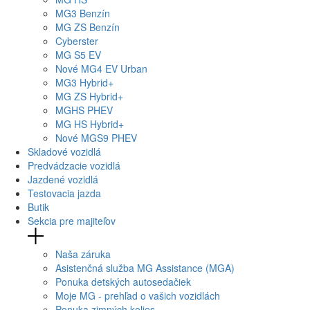
MG
3 Benzín
MG
ZS Benzín
Cyberster
MG
S5 EV
Nové
MG4
EV Urban
MG
3 Hybrid+
MG
ZS Hybrid+
MG
HS PHEV
MG
HS Hybrid+
Nové
MGS9
PHEV
Skladové vozidlá
Predvádzacie vozidlá
Jazdené vozidlá
Testovacia jazda
Butik
Sekcia pre majiteľov
Naša záruka
Asistenčná služba MG Assistance (MGA)
Ponuka detských autosedačiek
Moje MG - prehľad o vašich vozidlách
Ponuka zimných kolies