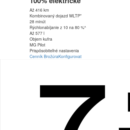
100% elektrické
Až 416 km
Kombinovaný dojazd WLTP*
28 minút
Rýchlonabíjanie z 10 na 80 %^
Až 577 l
Objem kufra
MG Pilot
Prispôsobiteľné nastavenia
Cenník
Brožúra
Konfigurovat