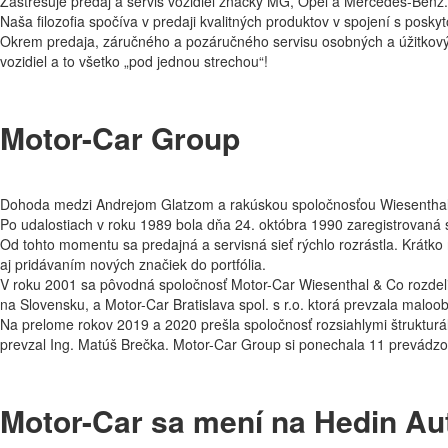
Zastrešuje predaj a servis vozidiel značky MG, Opel a Mercedes-Benz.
Naša filozofia spočíva v predaji kvalitných produktov v spojení s posk
Okrem predaja, záručného a pozáručného servisu osobných a úžitkových 
vozidiel a to všetko „pod jednou strechou“!
Motor-Car Group
Dohoda medzi Andrejom Glatzom a rakúskou spoločnosťou Wiesenthal p
Po udalostiach v roku 1989 bola dňa 24. októbra 1990 zaregistrovaná 
Od tohto momentu sa predajná a servisná sieť rýchlo rozrástla. Krátko
aj pridávaním nových značiek do portfólia.
V roku 2001 sa pôvodná spoločnosť Motor-Car Wiesenthal & Co rozdelil
na Slovensku, a Motor-Car Bratislava spol. s r.o. ktorá prevzala malo
Na prelome rokov 2019 a 2020 prešla spoločnosť rozsiahlymi štrukturá
prevzal Ing. Matúš Brečka. Motor-Car Group si ponechala 11 prevádzo
Motor-Car sa mení na Hedin Au