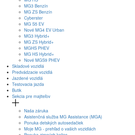
MG
3 Benzín
MG
ZS Benzín
Cyberster
MG
S5 EV
Nové
MG4
EV Urban
MG
3 Hybrid+
MG
ZS Hybrid+
MG
HS PHEV
MG
HS Hybrid+
Nové
MGS9
PHEV
Skladové vozidlá
Predvádzacie vozidlá
Jazdené vozidlá
Testovacia jazda
Butik
Sekcia pre majiteľov
Naša záruka
Asistenčná služba MG Assistance (MGA)
Ponuka detských autosedačiek
Moje MG - prehľad o vašich vozidlách
Ponuka zimných kolies