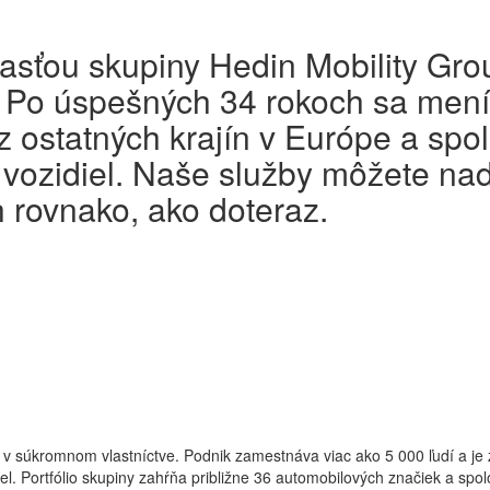
asťou skupiny Hedin Mobility Gro
e. Po úspešných 34 rokoch sa men
 ostatných krajín v Európe a spol
vozidiel. Naše služby môžete naď
 rovnako, ako doteraz.
v súkromnom vlastníctve. Podnik zamestnáva viac ako 5 000 ľudí a je za
iel. Portfólio skupiny zahŕňa približne 36 automobilových značiek a sp