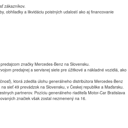
osť zákazníkov.
 obhliadky a likvidáciu poistných udalostí ako aj financovanie
vým predajcom značky Mercedes-Benz na Slovensku.
ojom predajnej a servisnej siete pre úžitkové a nákladné vozidlá, ako
očnosť), ktorá zdedila úlohu generálneho distribútora Mercedes-Benz
la na sieť 49 prevádzok na Slovensku, v Českej republike a Maďarsku.
tnych partnerov. Pozíciu generálneho riaditeľa Motor-Car Bratislava
upovaných značiek však zostal nezmenený na 16.