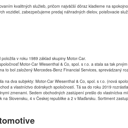
ytovaním kvalitných služieb, pričom najväčší dôraz kladieme na spokojn
vozidiel, zabezpečujeme predaj náhradných dielov, poisťovacie služby,
oložila v roku 1989 základ skupiny Motor-Car.
spoločnosť Motor-Car Wiesenthal & Co, spol. s r.o. a stala sa tak pr
 na to bol založený Mercedes-Benz Financial Services, sprevádzaný rozv
a na dva subjekty: Motor-Car Wiesenthal & Co, spol. s r.o. (nová spol
obchod a vlastníctvo dcérskych spoločností. Tá sa do roku 2019 rozrást
lnymi zmenami. Sedem obchodných zastúpení prešlo do vlastníctva mies
k na Slovensku, 4 v Českej republike a 2 v Maďarsku. Sortiment zast
tomotive