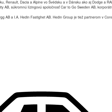
dsku, Renault, Dacia a Alpine vo Švédsku a v Dánsku ako aj Dodge a R
ty AB, súkromnú lízingovú spoločnosť Car to Go Sweden AB, korporátnu
ygg AB a I.A. Hedin Fastighet AB. Hedin Group je tiež partnerom v Co