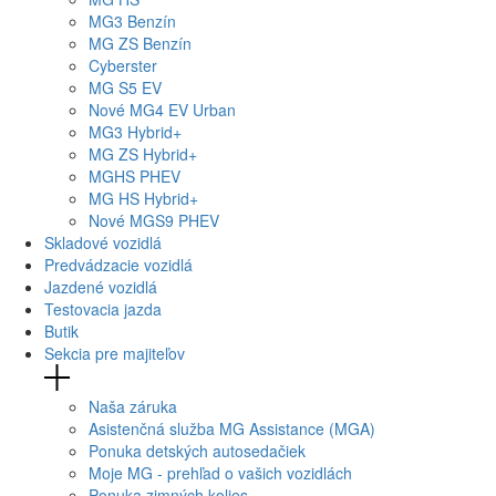
MG
3 Benzín
MG
ZS Benzín
Cyberster
MG
S5 EV
Nové
MG4
EV Urban
MG
3 Hybrid+
MG
ZS Hybrid+
MG
HS PHEV
MG
HS Hybrid+
Nové
MGS9
PHEV
Skladové vozidlá
Predvádzacie vozidlá
Jazdené vozidlá
Testovacia jazda
Butik
Sekcia pre majiteľov
Naša záruka
Asistenčná služba MG Assistance (MGA)
Ponuka detských autosedačiek
Moje MG - prehľad o vašich vozidlách
Ponuka zimných kolies