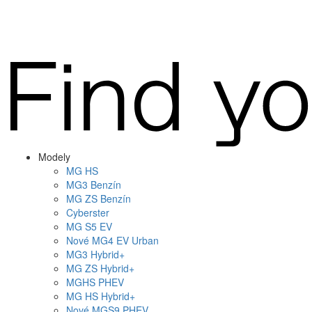
Modely
MG
HS
MG
3 Benzín
MG
ZS Benzín
Cyberster
MG
S5 EV
Nové
MG4
EV Urban
MG
3 Hybrid+
MG
ZS Hybrid+
MG
HS PHEV
MG
HS Hybrid+
Nové
MGS9
PHEV