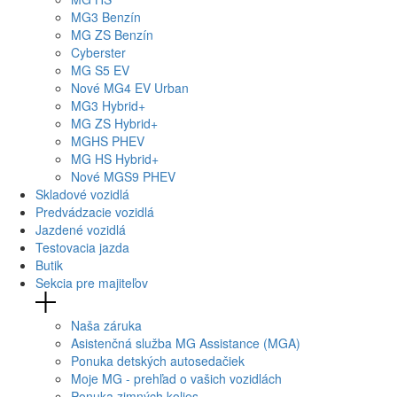
MG
3 Benzín
MG
ZS Benzín
Cyberster
MG
S5 EV
Nové
MG4
EV Urban
MG
3 Hybrid+
MG
ZS Hybrid+
MG
HS PHEV
MG
HS Hybrid+
Nové
MGS9
PHEV
Skladové vozidlá
Predvádzacie vozidlá
Jazdené vozidlá
Testovacia jazda
Butik
Sekcia pre majiteľov
Naša záruka
Asistenčná služba MG Assistance (MGA)
Ponuka detských autosedačiek
Moje MG - prehľad o vašich vozidlách
Ponuka zimných kolies