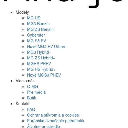
Modely
MG
HS
MG
3 Benzín
MG
ZS Benzín
Cyberster
MG
S5 EV
Nové
MG4
EV Urban
MG
3 Hybrid+
MG
ZS Hybrid+
MG
HS PHEV
MG
HS Hybrid+
Nové
MGS9
PHEV
Viac o nás
O MG
Pre médiá
Butik
Kontakt
FAQ
Ochrana súkromia a cookies
Európske označenie pneumatík
Životné prostredie