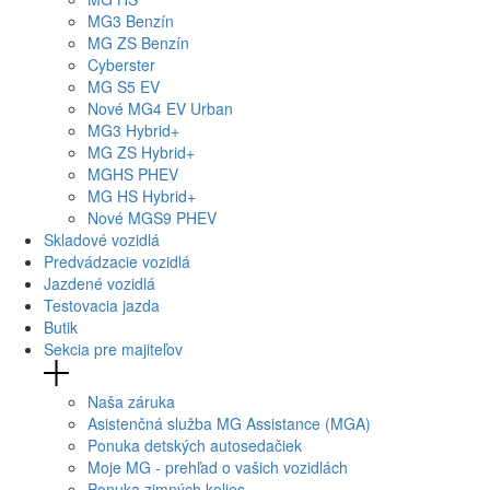
MG
3 Benzín
MG
ZS Benzín
Cyberster
MG
S5 EV
Nové
MG4
EV Urban
MG
3 Hybrid+
MG
ZS Hybrid+
MG
HS PHEV
MG
HS Hybrid+
Nové
MGS9
PHEV
Skladové vozidlá
Predvádzacie vozidlá
Jazdené vozidlá
Testovacia jazda
Butik
Sekcia pre majiteľov
Naša záruka
Asistenčná služba MG Assistance (MGA)
Ponuka detských autosedačiek
Moje MG - prehľad o vašich vozidlách
Ponuka zimných kolies