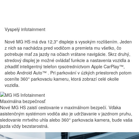
Vyspelý
infotainment
Nové MG HS má dva 12,3" displeje s vysokým rozlíšením. Jeden
z nich sa nachádza pred vodičom a premieta mu všetko, čo
potrebuje mať za jazdy na očiach vrátane navigácie. Skrz druhý,
stredový displej je možné ovládať funkcie a nastavenia vozidla a
zrkadliť inteligentný telefon rpsotredníctvom Apple CarPlay™,
alebo Android Auto™ . Pri parkování v úzkých priestorech potom
oceníte 360° parkovaciu kameru, ktorá zobrazí celé okolie
vozidla.
Maximálna bezpečnosť
Nové MG HS zaistí cestovanie v maximálnom bezpečí. Vďaka
asistenčným systémom vodiča ako je udržiavanie v jazdnom pruhu,
sledovanie mrtvého uhla alebo 360° parkovacia kamera, bude vaša
jazda vždy bezstarostná.
Pohodlne se usaďte a relaxujte
Velkorysý úložný priestor
Ideálna