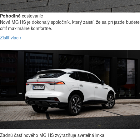
Pohodlné
cestovanie
Nové MG HS je dokonalý spoločník, který zaistí, že sa pri jazde budete
cítiť maximálne komfortne.
Zistiť viac
Dorazte do cieľa
oddýchnutý
Nové MG HS vám poskytne maximálne pohodlie na cestách,
dostatočný úložný priestor aj moderne technológie, ktoré vám uľahčia
cestu.
Zadnú časť nového MG HS zvýrazňuje sveteľná linka