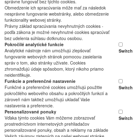
správne fungovať bez týchto cookies.
Obmedzenie ich spracúvania môže mať za následok
nesprávne fungovanie webstránky, alebo obmedzenie
funkcionality webovej stránky.
Právny základ spracúvania nevyhnutných cookies -
podľa zákona je možné nevyhnutné cookies spracúvať
bez udelenia súhlasu dotknutou osobou.
Pokročilé analytické funkcie
Analytické nástroje nám umožňujú zlepšovať
Switch
fungovanie webových stránok pomocou zasielania
správ o tom, ako stránky užívate. Cookies
zhromažďujú údaje spôsobom, ktorý nikoho priamo
neidentifikuje.
Funkcie a preferenčné nastavenie
Funkčné a preferenčné cookies umožňujú použitie
Switch
pokročilého webového obsahu a pokročilých funkcií a
zároveň nám taktiež umožňujú ukladať Vaše
nastavenia a preferencie.
Personalizované ponuky
Vďaka týmto cookies Vám môžeme zobrazovať
Switch
prostredníctvom internetových prehliadačov
personalizované ponuky, obsah a reklamy na základe
Vašich záujmov zistených na našej webovej stránke.