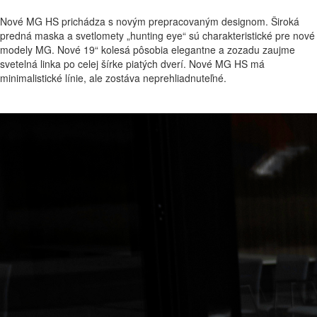
Nové MG HS prichádza s novým prepracovaným designom. Široká
predná maska a svetlomety „hunting eye“ sú charakteristické pre nové
modely MG. Nové 19“ kolesá pôsobia elegantne a zozadu zaujme
svetelná linka po celej šírke piatých dverí. Nové MG HS má
minimalistické línie, ale zostáva neprehliadnuteľné.