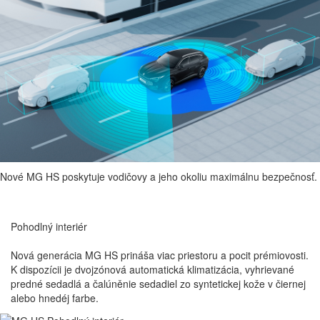
teplota
Nové MG HS prichádza s úplne novým dizajnom interiéru, čalúnením
zo syntetickej kože v čiernej alebo v kombinácii čiernej a svetlo hnedej.
Nové MG HS poskytuje vodičovy a jeho okoliu maximálnu bezpečnosť.
Pohodlný
interiér
Nová generácia MG HS prináša viac priestoru a pocit prémiovosti.
K dispozícii je dvojzónová automatická klimatizácia, vyhrievané
predné sedadlá a čalúněnie sedadiel zo syntetickej kože v čiernej
alebo hnedéj farbe.