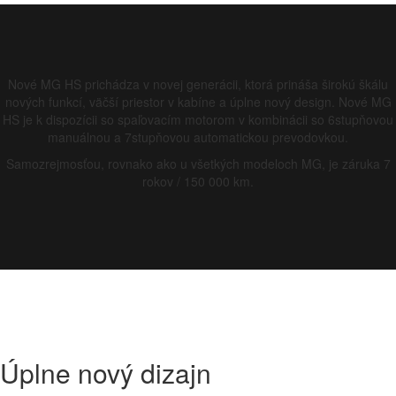
Nové MG HS prichádza v novej generácii, ktorá prináša širokú škálu
nových funkcí, väčší priestor v kabíne a úplne nový design. Nové MG
HS je k dispozícii so spaľovacím motorom v kombinácii so 6stupňovou
manuálnou a 7stupňovou automatickou prevodovkou.
Samozrejmosťou, rovnako ako u všetkých modeloch MG, je záruka 7
rokov / 150 000 km.
Úplne nový
dizajn