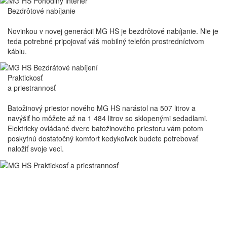
Bezdrôtové
nabíjanie
Novinkou v novej generácii MG HS je bezdrôtové nabíjanie. Nie je
teda potrebné pripojovať váš mobilný telefón prostredníctvom
káblu.
Nové MG HS disponuje priestranným úložným priestorom s objemom
507 litrov, v prípade sklopených sedadiel druhej rady až 1 484 litrov.
Praktickosť
a priestrannosť
Batožinový priestor nového MG HS narástol na 507 litrov a
navýšiť ho môžete až na 1 484 litrov so sklopenými sedadlami.
Elektricky ovládané dvere batožinového priestoru vám potom
poskytnú dostatočný komfort kedykoľvek budete potrebovať
naložiť svoje veci.
Nové MG HS je k dispozícii s automatickou dvojzónovou klimatizáciou
pre maximálne pohodlie v akomkoľvek počasí.