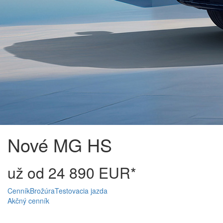
Nové MG HS
už od 24 890 EUR*
Cenník
Brožúra
Testovacia jazda
Akčný cenník