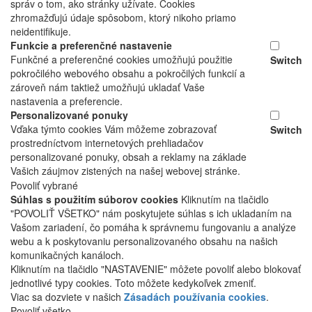
správ o tom, ako stránky užívate. Cookies
zhromažďujú údaje spôsobom, ktorý nikoho priamo
neidentifikuje.
Funkcie a preferenčné nastavenie
Funkčné a preferenčné cookies umožňujú použitie
Switch
pokročilého webového obsahu a pokročilých funkcií a
zároveň nám taktiež umožňujú ukladať Vaše
nastavenia a preferencie.
Personalizované ponuky
Vďaka týmto cookies Vám môžeme zobrazovať
Switch
prostredníctvom internetových prehliadačov
personalizované ponuky, obsah a reklamy na základe
Vašich záujmov zistených na našej webovej stránke.
Povoliť vybrané
Súhlas s použitím súborov cookies
Kliknutím na tlačidlo
"POVOLIŤ VŠETKO" nám poskytujete súhlas s ich ukladaním na
Vašom zariadení, čo pomáha k správnemu fungovaniu a analýze
webu a k poskytovaniu personalizovaného obsahu na našich
komunikačných kanáloch.
Kliknutím na tlačidlo "NASTAVENIE" môžete povoliť alebo blokovať
jednotlivé typy cookies. Toto môžete kedykoľvek zmeniť.
Viac sa dozviete v našich
Zásadách používania cookies
.
Povoliť všetko