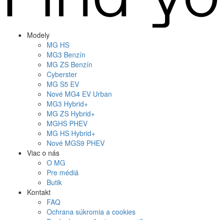
Modely
MG
HS
MG
3 Benzín
MG
ZS Benzín
Cyberster
MG
S5 EV
Nové
MG4
EV Urban
MG
3 Hybrid+
MG
ZS Hybrid+
MG
HS PHEV
MG
HS Hybrid+
Nové
MGS9
PHEV
Viac o nás
O MG
Pre médiá
Butik
Kontakt
FAQ
Ochrana súkromia a cookies