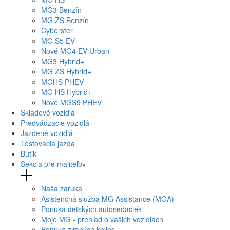
MG
3 Benzín
MG
ZS Benzín
Cyberster
MG
S5 EV
Nové
MG4
EV Urban
MG
3 Hybrid+
MG
ZS Hybrid+
MG
HS PHEV
MG
HS Hybrid+
Nové
MGS9
PHEV
Skladové vozidlá
Predvádzacie vozidlá
Jazdené vozidlá
Testovacia jazda
Butik
Sekcia pre majiteľov
Naša záruka
Asistenčná služba MG Assistance (MGA)
Ponuka detských autosedačiek
Moje MG - prehľad o vašich vozidlách
Ponuka zimných kolies