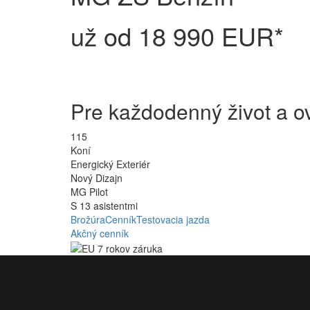
už od 18 990 EUR*
Pre každodenný život a ov
115
Koní
Energický Exteriér
Nový Dizajn
MG Pilot
S 13 asistentmi
Brožúra
Cenník
Testovacia jazda
Akčný cenník