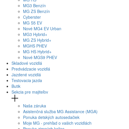
MG
3 Benzín
MG
ZS Benzín
Cyberster
MG
S5 EV
Nové
MG4
EV Urban
MG
3 Hybrid+
MG
ZS Hybrid+
MG
HS PHEV
MG
HS Hybrid+
Nové
MGS9
PHEV
Skladové vozidlá
Predvádzacie vozidlá
Jazdené vozidlá
Testovacia jazda
Butik
Sekcia pre majiteľov
Naša záruka
Asistenčná služba MG Assistance (MGA)
Ponuka detských autosedačiek
Moje MG - prehľad o vašich vozidlách
Ponuka zimných kolies