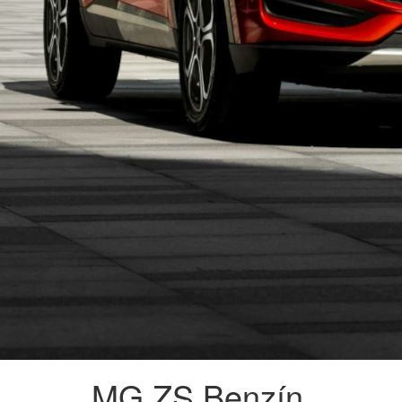
MG
ZS Benzín