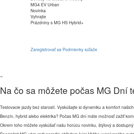
MG4 EV Urban
Novinka
Vyhrajte
Prázdniny s MG HS Hybrid+
Zaregistrovať sa
Podmienky súťaže
Na čo sa môžete počas MG Dní t
Testovacie jazdy bez starostí. Vyskúšajte si dynamiku a komfort našic
Benzín, hybrid alebo elektrika? Počas MG dní máte možnosť zažiť komp
Okrem toho môžete vyskúšať našu horúcu novinku, štýlový a dostupný
Špecialisti MG vám radi poradia ohľadom kúpi Vášho vysnívaného auta,