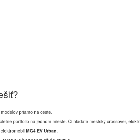
ešiť?
h modelov priamo na ceste.
letné portfólio na jednom mieste. Či hľadáte mestský crossover, elekt
 elektromobil
MG4 EV Urban
.
 teraz aj s
bonusom až do 4300 €
.