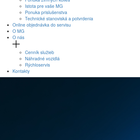
Istota pre vaše MG
Ponuka prislušenstva
Technické stanoviská a potvrdenia
Online objednávka do servisu
O MG
O nás
Cenník služieb
Náhradné vozidlá
Rýchloservis
Kontakty