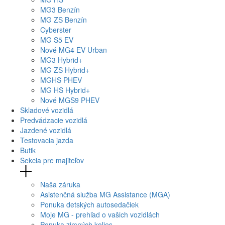
MG
3 Benzín
MG
ZS Benzín
Cyberster
MG
S5 EV
Nové
MG4
EV Urban
MG
3 Hybrid+
MG
ZS Hybrid+
MG
HS PHEV
MG
HS Hybrid+
Nové
MGS9
PHEV
Skladové vozidlá
Predvádzacie vozidlá
Jazdené vozidlá
Testovacia jazda
Butik
Sekcia pre majiteľov
Naša záruka
Asistenčná služba MG Assistance (MGA)
Ponuka detských autosedačiek
Moje MG - prehľad o vašich vozidlách
Ponuka zimných kolies